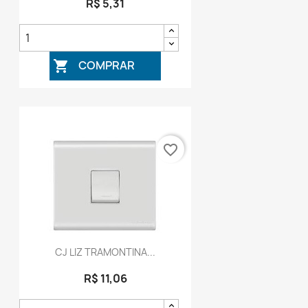
R$ 5,31
COMPRAR

favorite_border
CJ LIZ TRAMONTINA...
R$ 11,06