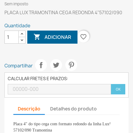
Sem imposto
PLACA LUX TRAMONTINA CEGA REDONDA 4"57102/090
Quantidade

favorite_border
ADICIONAR
Compartilhar
CALCULAR FRETES E PRAZOS:
OK
Descrição
Detalhes do produto
Placa 4" do tipo cega com formato redondo da linha Lux²
57102/090 Tramontina