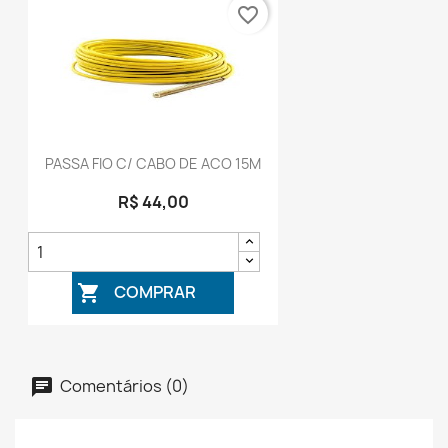
favorite_border
PASSA FIO C/ CABO DE ACO 15M
R$ 44,00
COMPRAR

Comentários (0)