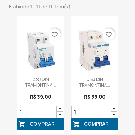
Exibindo 1 - 11 de 11 item(s)
favorite_border
favorite_border
DISJ DIN
DISJ DIN
TRAMONTINA...
TRAMONTINA...
R$ 39,00
R$ 39,00
COMPRAR
COMPRAR

