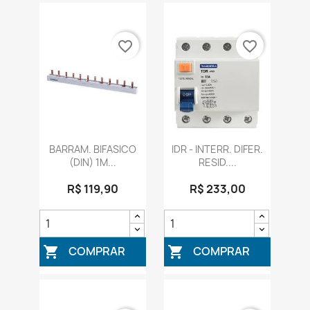
favorite_border
favorite_border
BARRAM. BIFASICO
IDR - INTERR. DIFER.
(DIN) 1M...
RESID....
R$ 119,90
R$ 233,00
COMPRAR
COMPRAR

