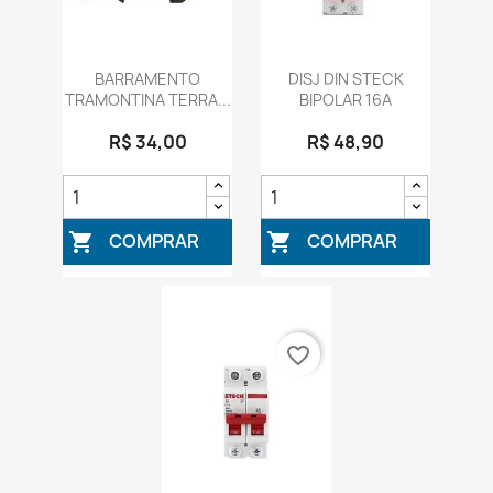
BARRAMENTO
DISJ DIN STECK
TRAMONTINA TERRA...
BIPOLAR 16A
R$ 34,00
R$ 48,90
COMPRAR
COMPRAR


favorite_border