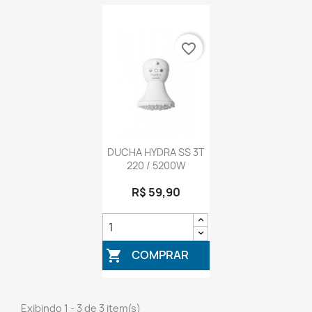
favorite_border
DUCHA HYDRA SS 3T
220 / 5200W
R$ 59,90
COMPRAR

Exibindo 1 - 3 de 3 item(s)